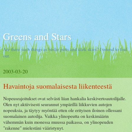
Greens and Stars
Are there such things as birdie putts and dark skies? I intend to find
out.
2003-03-20
Havaintoja suomalaisesta liikenteestä
Nopeusrajoitukset ovat selvästi liian hankalia keskivertoautoilijalle.
Olen nyt aktiivisesti seurannut ympärillä liikkuvien autojen
nopeuksia, ja täytyy myöntää etten ole erityisen iloinen ollessani
suomalainen autoilija. Vaikka ylinopeutta on keskimäärin
vähemmän kuin monessa muussa paikassa, on ylinopeuden
"rakenne" mielestäni vääristynyt.