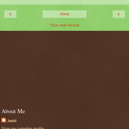
‹
›
Home
View web version
About Me
Antti
View my complete profile