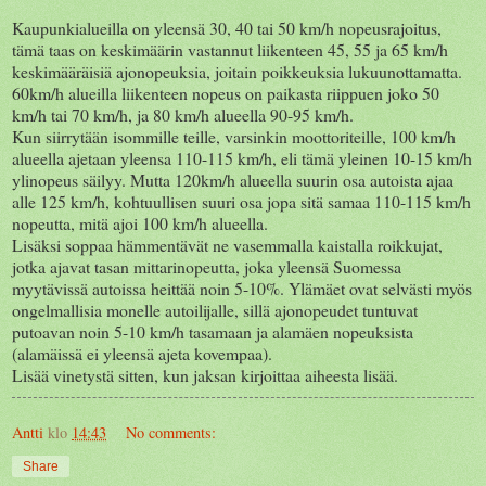
Kaupunkialueilla on yleensä 30, 40 tai 50 km/h nopeusrajoitus,
tämä taas on keskimäärin vastannut liikenteen 45, 55 ja 65 km/h
keskimääräisiä ajonopeuksia, joitain poikkeuksia lukuunottamatta.
60km/h alueilla liikenteen nopeus on paikasta riippuen joko 50
km/h tai 70 km/h, ja 80 km/h alueella 90-95 km/h.
Kun siirrytään isommille teille, varsinkin moottoriteille, 100 km/h
alueella ajetaan yleensa 110-115 km/h, eli tämä yleinen 10-15 km/h
ylinopeus säilyy. Mutta 120km/h alueella suurin osa autoista ajaa
alle 125 km/h, kohtuullisen suuri osa jopa sitä samaa 110-115 km/h
nopeutta, mitä ajoi 100 km/h alueella.
Lisäksi soppaa hämmentävät ne vasemmalla kaistalla roikkujat,
jotka ajavat tasan mittarinopeutta, joka yleensä Suomessa
myytävissä autoissa heittää noin 5-10%. Ylämäet ovat selvästi myös
ongelmallisia monelle autoilijalle, sillä ajonopeudet tuntuvat
putoavan noin 5-10 km/h tasamaan ja alamäen nopeuksista
(alamäissä ei yleensä ajeta kovempaa).
Lisää vinetystä sitten, kun jaksan kirjoittaa aiheesta lisää.
Antti
klo
14:43
No comments:
Share