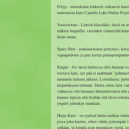
Polyp - mustekalan lonkerot vatkaavat hauska
tuntemusta kuin Canobie Lake Parkin Psycho 
Vuoristorata - Lintsin klassikko, tässä on 
mäkien huipuilla, varsinkin viimeisillä kun
hieno tunne.
Space Shot - jonkinasteinen pettymys, kovas
vapaapudotus ja pari kertaa paluupompautus
Kieppi - Jos tässä laitteessa olisi hieman i
loistava laite, nyt pää ei mahtunut "pehmus
minuutin laitteen jälkeen. Loisteliasta: pyör
kieputukseen tottunut. Mutta sitten laite va
vaiheessa sitä huomasi ihmettelevänsä että 
kunnes tajusin että itsehän sitä tässä roikuta
ympäri johonkin suuntaan.
Hurja Kuru - iso pyöreä lautta matkaa veden
jossa joku kastuu, sitten vähän jyrkempää vi
selkään, ja lopulta ison putouksen viertä, jo