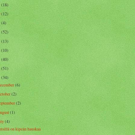
1
(18)
0
(12)
9
(4)
8
(52)
7
(13)
6
(10)
5
(40)
4
(51)
3
(34)
ecember
(6)
ctober
(2)
eptember
(2)
ugust
(1)
uly
(4)
ntsillä on kipeän hauskaa