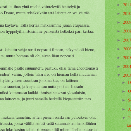
201
►
sti, ei ihan yhtä mieltä vääntelevää heittelyä ja
Dome, mutta tylsäksikään tätä laitetta en voi väittää.
201
►
200
►
aina käytävä. Tällä kertaa matkasimme junan etupäässä,
200
non hyppelyillä irtosimme penkeistä hetkeksi pari kertaa,
►
200
►
200
►
ti kehuttu vehje nosti nopsasti ilmaan, näkymä oli hieno,
ta, mutta homma oli ohi aivan liian nopeasti.
200
►
200
►
sommalle päälle suunniteltu päätuki, olisi tämä ehdottomasti
teiden" väliin, jolloin takaraivo oli hieman hellä muutaman
200
▼
ittyään yhteen suuntaan jonkinaikaa, on laitteen
D
►
ihtaa suuntaa, ja kieputus saa uutta potkua. Jossain
O
►
miksi kummassa kaikki ihmiset seisovat ylösalaisin,
an laitteesta, ja juuri samalla hetkellä kiepautettiin taas
S
►
A
►
 mukana tunneliin, sitten pienen roiskivan putouksen ohi,
J
▼
rtausta, jossa välillä lentää vettä satunnaisten henkilöiden
Li
ssa joko kastuu tai ei, riippuen siitä miten lähelle putousta