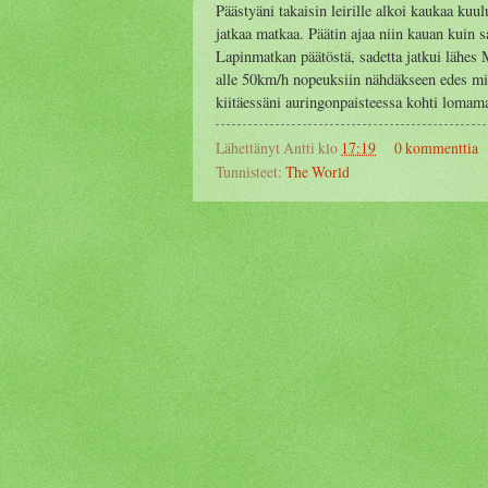
Päästyäni takaisin leirille alkoi kaukaa kuu
jatkaa matkaa. Päätin ajaa niin kauan kuin sa
Lapinmatkan päätöstä, sadetta jatkui lähes M
alle 50km/h nopeuksiin nähdäkseen edes mi
kiitäessäni auringonpaisteessa kohti lomama
Lähettänyt
Antti
klo
17:19
0 kommenttia
Tunnisteet:
The World