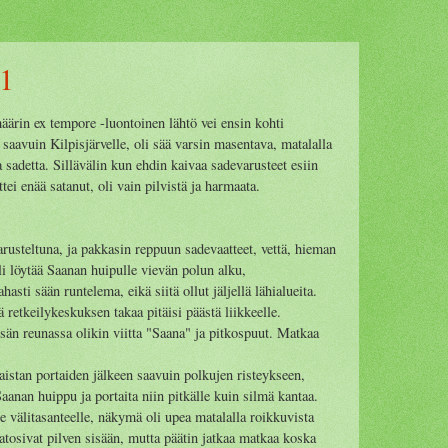
 1
ärin ex tempore -luontoinen lähtö vei ensin kohti
 saavuin Kilpisjärvelle, oli sää varsin masentava, matalalla
ja sadetta. Sillävälin kun ehdin kaivaa sadevarusteet esiin
tei enää satanut, oli vain pilvistä ja harmaata.
arusteltuna, ja pakkasin reppuun sadevaatteet, vettä, hieman
 löytää Saanan huipulle vievän polun alku,
asti sään runtelema, eikä siitä ollut jäljellä lähialueita.
ä retkeilykeskuksen takaa pitäisi päästä liikkeelle.
tsän reunassa olikin viitta "Saana" ja pitkospuut. Matkaa
istan portaiden jälkeen saavuin polkujen risteykseen,
Saanan huippu ja portaita niin pitkälle kuin silmä kantaa.
välitasanteelle, näkymä oli upea matalalla roikkuvista
atosivat pilven sisään, mutta päätin jatkaa matkaa koska