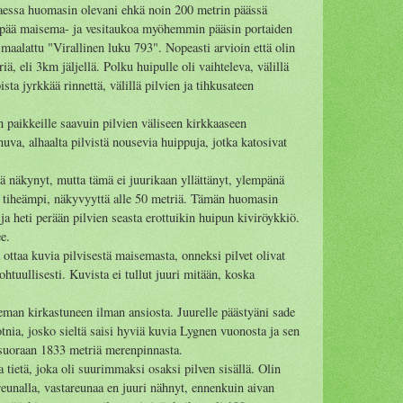
ttaessa huomasin olevani ehkä noin 200 metrin päässä
empää maisema- ja vesitaukoa myöhemmin pääsin portaiden
aalattu "Virallinen luku 793". Nopeasti arvioin että olin
ä, eli 3km jäljellä. Polku huipulle oli vaihteleva, välillä
ista jyrkkää rinnettä, välillä pilvien ja tihkusateen
n paikkeille saavuin pilvien väliseen kirkkaaseen
uva, alhaalta pilvistä nousevia huippuja, jotka katosivat
lä näkynyt, mutta tämä ei juurikaan yllättänyt, ylempänä
eä tiheämpi, näkyvyyttä alle 50 metriä. Tämän huomasin
 heti perään pilvien seasta erottuikin huipun kiviröykkiö.
e.
ottaa kuvia pilvisestä maisemasta, onneksi pilvet olivat
ohtuullisesti. Kuvista ei tullut juuri mitään, koska
eman kirkastuneen ilman ansiosta. Juurelle päästyäni sade
tnia, josko sieltä saisi hyviä kuvia Lygnen vuonosta ja sen
 suoraan 1833 metriä merenpinnasta.
tietä, joka oli suurimmaksi osaksi pilven sisällä. Olin
eunalla, vastareunaa en juuri nähnyt, ennenkuin aivan