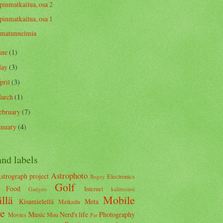
pinmatkailua, osa 2
pinmatkailua, osa 1
matunnelmia
une
(1)
ay
(3)
pril
(3)
arch
(1)
ebruary
(7)
anuary
(4)
and labels
Astrophoto
strograph project
Electronics
Bogey
Golf
Food
Internet
Gadgets
kalibrointi
llä
Mobile
Kisamielellä
Meta
Matkailu
te
Music
Nerd's life
Photography
Movies
Muu
Par