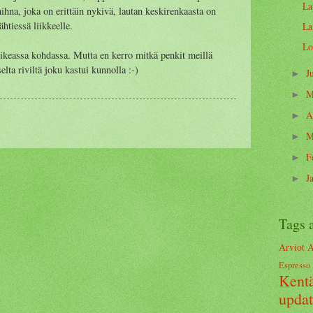
La
ihna, joka on erittäin nykivä, lautan keskirenkaasta on
ähtiessä liikkeelle.
La
Lo
oikeassa kohdassa. Mutta en kerro mitkä penkit meillä
elta riviltä joku kastui kunnolla :-)
J
►
M
►
A
►
M
►
F
►
J
►
Tags 
Arviot
A
Espresso
Kentä
upda