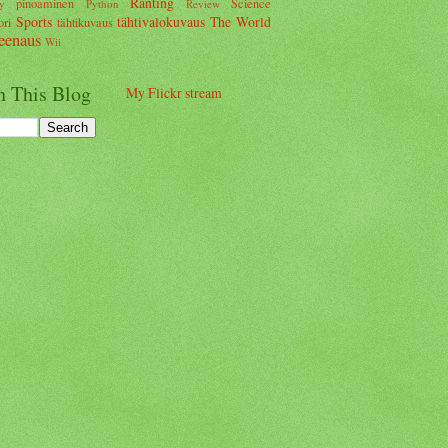
Ranting
pinoaminen
Science
y
Python
Review
Sports
tähtivalokuvaus
The World
ori
tähtikuvaus
eenaus
Wii
h This Blog
My Flickr stream