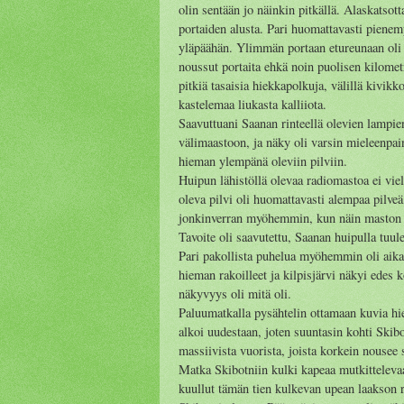
olin sentään jo näinkin pitkällä. Alaskatso
portaiden alusta. Pari huomattavasti pien
yläpäähän. Ylimmän portaan etureunaan oli m
noussut portaita ehkä noin puolisen kilometri
pitkiä tasaisia hiekkapolkuja, välillä kivikko
kastelemaa liukasta kalliiota.
Saavuttuani Saanan rinteellä olevien lampie
välimaastoon, ja näky oli varsin mieleenpain
hieman ylempänä oleviin pilviin.
Huipun lähistöllä olevaa radiomastoa ei vie
oleva pilvi oli huomattavasti alempaa pilv
jonkinverran myöhemmin, kun näin maston ja
Tavoite oli saavutettu, Saanan huipulla tuule
Pari pakollista puhelua myöhemmin oli aika 
hieman rakoilleet ja kilpisjärvi näkyi edes k
näkyvyys oli mitä oli.
Paluumatkalla pysähtelin ottamaan kuvia hi
alkoi uudestaan, joten suuntasin kohti Skibo
massiivista vuorista, joista korkein nousee
Matka Skibotniin kulki kapeaa mutkittelevaa 
kuullut tämän tien kulkevan upean laakson r