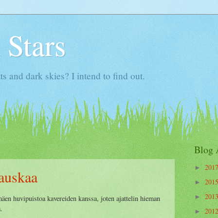
 Stars
ts and dark skies? I intend to find out.
Blog 
201
►
hauskaa
201
►
201
►
mäen huvipuistoa kavereiden kanssa, joten ajattelin hieman
.
201
►