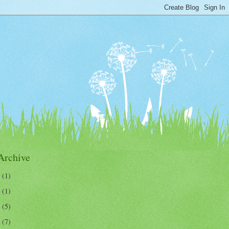
Archive
7
(1)
5
(1)
3
(5)
2
(7)