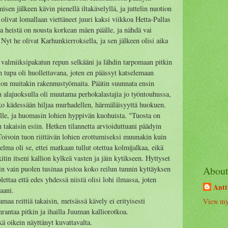
isen jälkeen kävin pienellä iltakävelyllä, ja juttelin nuotion
 olivat lomallaan viettäneet juuri kaksi viikkoa Hetta-Pallas
oa heistä on nousta korkean mäen päälle, ja nähdä vai
Nyt he olivat Karhunkierroksella, ja sen jälkeen olisi aika
 valmiiksipakatun repun selkääni ja lähdin tarpomaan pitkin
tupa oli huollettavana, joten en päässyt katselemaan
aljon muitakin rakennustyömaita. Päätin suunnata ensin
än alajuoksulla oli muutama perhokalastajia jo työntouhussa,
kko kädessään hiljaa murhadellen, härmäläisyyttä huokuen.
oille, ja huomasin lohien hyppivän kuohuista. "Tuosta on
takaisin esiin. Hetken tilannetta arvioiduttuani päädyin
Toivoin tuon riittävän lohien erottumiseksi muunakin kuin
ma oli se, ettei matkaan tullut otettua kolmijalkaa, eikä
itin itseni kallion kylkeä vasten ja jäin kytikseen. Hyttyset
ain vain puolen tusinaa pistoa koko reilun tunnin kyttäyksen
Abou
ttaa että edes yhdessä niistä olisi lohi ilmassa, joten
Antt
aani.
amaa reittiä takaisin, metsässä kävely ei erityisesti
View my 
nrantaa pitkin ja ihailla Juuman kalliorotkoa.
kä oikein näyttänyt kuvattavalta.