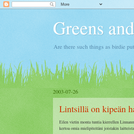
Greens and
Are there such things as birdie put
2003-07-26
Lintsillä on kipeän 
Eilen vietin monta tuntia kierrellen Linnan
kertoa omia mielipiteitäni joistakin laitteista