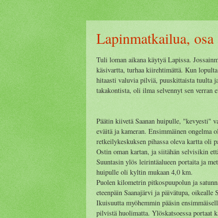
Lapinmatkailua, osa
Tuli loman aikana käytyä Lapissa. Jossainmä
käsivartta, turhaa kiirehtimättä. Kun lopulta
hitaasti valuvia pilviä, puuskittaista tuulta 
takakontista, oli ilma selvennyt sen verran et
Päätin kiivetä Saanan huipulle, "kevyesti" v
eväitä ja kameran. Ensimmäinen ongelma oli
retkeilykeskuksen pihassa oleva kartta oli pah
Ostin oman kartan, ja siitähän selvisikin ett
Suuntasin ylös leirintäalueen portaita ja me
huipulle oli kyltin mukaan 4,0 km.
Puolen kilometrin pitkospuupolun ja satunna
eteenpäin Saanajärvi ja päivätupa, oikealle 
Ikuisuutta myöhemmin pääsin ensimmäiselle 
pilvistä huolimatta. Ylöskatsoessa portaat k