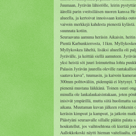
Juumaan, Jyrävän lähistölle, leirin pystyttäm
äärellä parin sveitsiläisen nuoren kanssa He
alueella, ja kertoivat innoissaan kuinka out
vaivoin merkkejä kahdesta pienestä kylästä. 
suunnata kotiin.
Seuraavana aamuna heräsin Aikaisin, heitin
Pientä Karhunkierrosta, 11km. Myllykosken 
Myllykoskea läheltä, lisäksi alueella oli p
Jyrävälle, ja keittää siellä aamuteen. Jyräv
yksi heistä söi juuri loimutettua lohta puu
Palasin Jyrävän juurella oleville rantakalli
saatava kuva", tuumasin, ja kaivoin kameran 
300mm polttoväliin, pidempää ei löytynyt. 
pienenä mustana läikkänä. Toinen suuri ongel
minulla ole lankalaukaisintakaan, joten pönk
inisivät ympärillä, mutta siitä huolimatta s
aikana. Muutaman kuvan jälkeen rohkenin ole
keräsin kimpsut ja kampsut, ja jatkoin matk
Päästyäni seuraavalle sillalle päätin palata s
houkutellut, jos vaihtoehtona oli kiertää joe
Aallokkokoski näytti hieman vaiteliaalta, ei