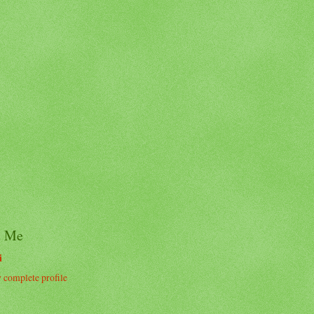
t Me
i
complete profile