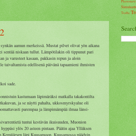
Photometr
Simulaatt
Tr
Traffic
Searc
 2
ä synkän aamun merkeissä. Mustat pilvet olivat yön aikana
ei sentää niskaan tullut. Lämpötilakin oli tippunut pari
ltan ja varusteet kasaan, pakkasin repun ja aloin
e taivaltamista edellisenä päivänä tapaamieni ihmisten
lkoi sade.
onnistuin kastumaan läpimäräksi matkalla takakontilta
tkakuvan, ja se näytti pahalta, ukkosmyrskyalue oli
 huomattavasti parempaa ja lämpimämpää ilmaa länsi-
sivarrentietä tuntui kestävän ikuisuuden, Muonion
a hyppäsi ylös 20 asteen pintaan. Päätin ajaa Ylläksen
tein Kemijärven läpi Kuusamoon. Kuusamossa päädyin