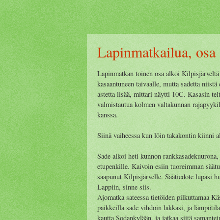
Lapinmatkailua, osa
Lapinmatkan toinen osa alkoi Kilpisjärvelt
kasaantuneen taivaalle, mutta sadetta niistä 
astetta lisää, mittari näytti 10C. Kasasin te
valmistautua kolmen valtakunnan rajapyykill
kanssa.
Siinä vaiheessa kun löin takakontin kiinni a
Sade alkoi heti kunnon rankkasadekuurona, 
etupenkille. Kaivoin esiin tuoreimman säätu
saapunut Kilpisjärvelle. Säätiedote lupasi
Lappiin, sinne siis.
Ajomatka sateessa tietöiden pilkuttamaa Kä
paikkeilla sade vihdoin lakkasi, ja lämpötil
kautta Sodankylään, ja jatkaa siitä saman