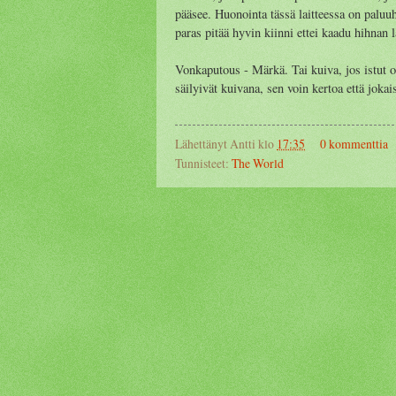
pääsee. Huonointa tässä laitteessa on paluuh
paras pitää hyvin kiinni ettei kaadu hihnan l
Vonkaputous - Märkä. Tai kuiva, jos istut 
säilyivät kuivana, sen voin kertoa että jokais
Lähettänyt
Antti
klo
17:35
0 kommenttia
Tunnisteet:
The World