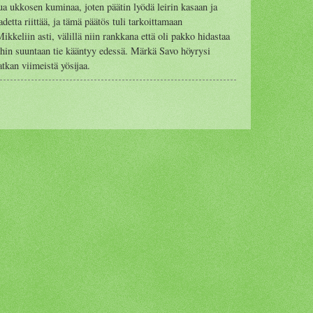
lua ukkosen kuminaa, joten päätin lyödä leirin kasaan ja
detta riittää, ja tämä päätös tuli tarkoittamaan
ikkeliin asti, välillä niin rankkana että oli pakko hidastaa
hin suuntaan tie kääntyy edessä. Märkä Savo höyrysi
tkan viimeistä yösijaa.