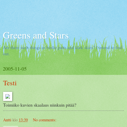
Greens and Stars
Are there such things as birdie putts and dark skies? I intend to find
out.
2005-11-05
Testi
Toimiiko kuvien skaalaus niinkuin pitää?
Antti
klo
13:39
No comments: