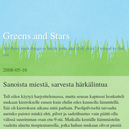
Greens and Stars
Are there such things as birdie putts and dark skies? I intend to find
out.
2008-05-16
Sanoista miestä, sarvesta härkälintua
Tuli eilen käytyä harjoittelemassa, mutta seuran kapteeni houkutteli
mukaan kierrokselle ennen kuin ehdin edes kunnolla lämmitellä.
Sää oli kierroksen aikana mitä parhain. Puolipilviseltä taivaalta
aurinko paistoi minkä ehti, pilvet ja sadetihuutus vain päätti olla
välissä suurimman osan etu-9:stä. Matkalla kentälle hämmästelin
vaaleita alueita tienpientareella, jotka huhun mukaan olivat pieniä