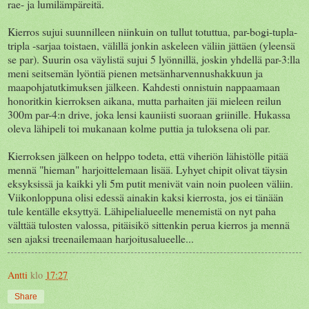
rae- ja lumilämpäreitä.
Kierros sujui suunnilleen niinkuin on tullut totuttua, par-bogi-tupla-
tripla -sarjaa toistaen, välillä jonkin askeleen väliin jättäen (yleensä
se par). Suurin osa väylistä sujui 5 lyönnillä, joskin yhdellä par-3:lla
meni seitsemän lyöntiä pienen metsänharvennushakkuun ja
maapohjatutkimuksen jälkeen. Kahdesti onnistuin nappaamaan
honoritkin kierroksen aikana, mutta parhaiten jäi mieleen reilun
300m par-4:n drive, joka lensi kauniisti suoraan griinille. Hukassa
oleva lähipeli toi mukanaan kolme puttia ja tuloksena oli par.
Kierroksen jälkeen on helppo todeta, että viheriön lähistölle pitää
mennä "hieman" harjoittelemaan lisää. Lyhyet chipit olivat täysin
eksyksissä ja kaikki yli 5m putit menivät vain noin puoleen väliin.
Viikonloppuna olisi edessä ainakin kaksi kierrosta, jos ei tänään
tule kentälle eksyttyä. Lähipelialueelle menemistä on nyt paha
välttää tulosten valossa, pitäisikö sittenkin perua kierros ja mennä
sen ajaksi treenailemaan harjoitusalueelle...
Antti
klo
17:27
Share