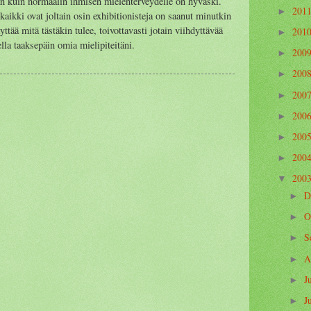
n kuin normaalin ihmisen mielenterveydelle on hyväski.
201
►
aikki ovat joltain osin exhibitionisteja on saanut minutkin
yttää mitä tästäkin tulee, toivottavasti jotain viihdyttävää
201
►
lla taaksepäin omia mielipiteitäni.
200
►
200
►
200
►
200
►
200
►
200
►
200
▼
D
►
O
►
S
►
A
►
J
►
J
►