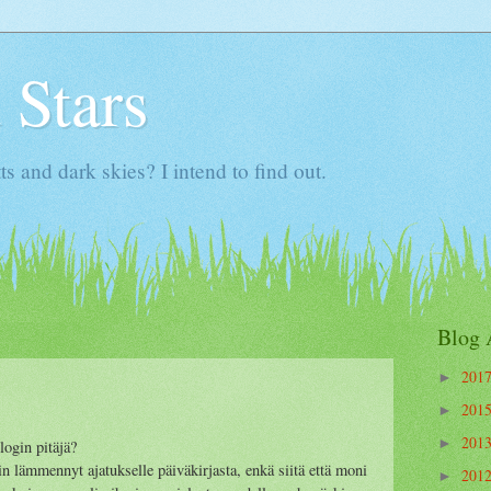
 Stars
ts and dark skies? I intend to find out.
Blog 
201
►
201
►
201
►
login pitäjä?
lämmennyt ajatukselle päiväkirjasta, enkä siitä että moni
201
►