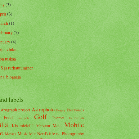
ay
(3)
pril
(3)
arch
(1)
ebruary
(7)
anuary
(4)
njat vinkuu
bn tuskaa
S ja turhautuminen
nä, blogaaja
and labels
Astrophoto
strograph project
Electronics
Bogey
Golf
Food
Internet
Gadgets
kalibrointi
llä
Mobile
Kisamielellä
Meta
Matkailu
te
Music
Nerd's life
Photography
Movies
Muu
Par