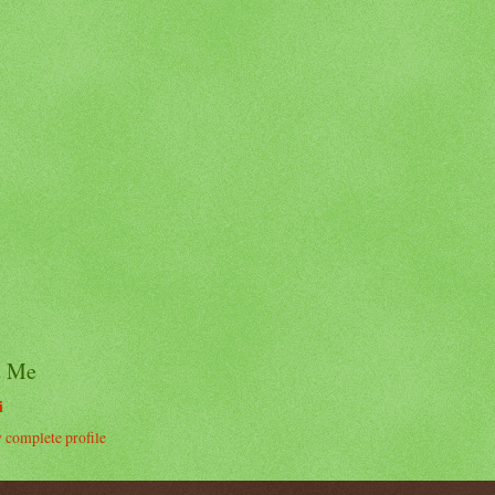
t Me
i
complete profile