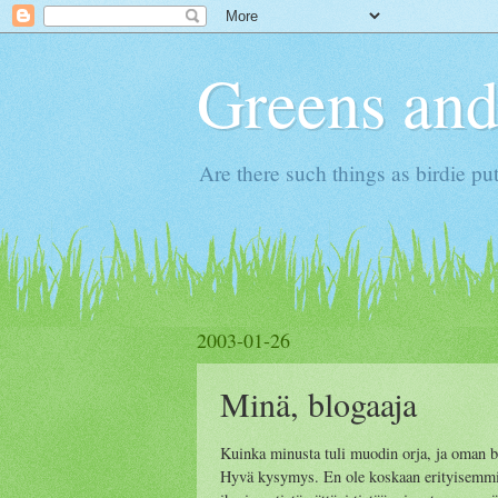
Greens and
Are there such things as birdie put
2003-01-26
Minä, blogaaja
Kuinka minusta tuli muodin orja, ja oman b
Hyvä kysymys. En ole koskaan erityisemmin 