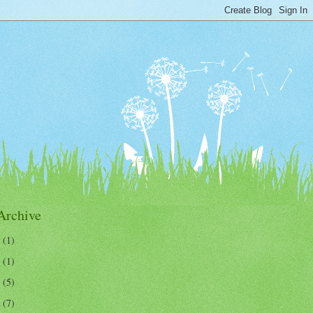
Archive
7
(1)
5
(1)
3
(5)
2
(7)