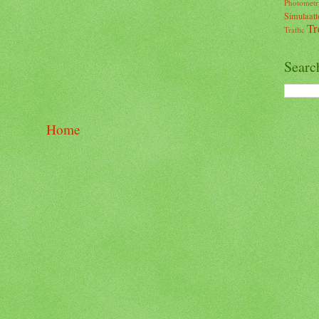
Photometr
Simulaatt
Tr
Traffic
Searc
Home