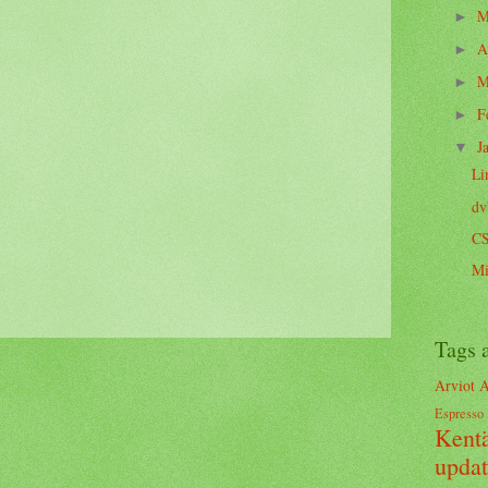
M
►
A
►
M
►
F
►
J
▼
Li
dv
CS
Mi
Tags 
Arviot
A
Espresso
Kentä
upda