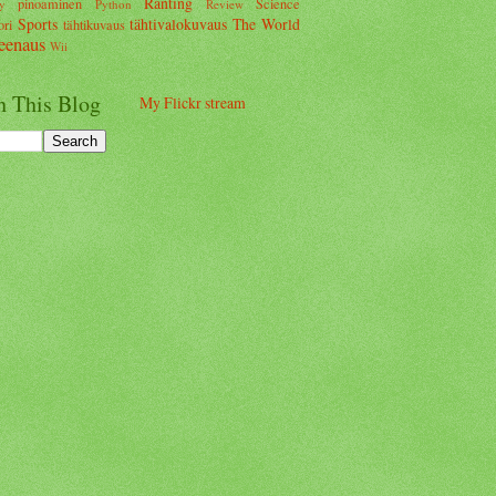
Ranting
pinoaminen
Science
y
Python
Review
Sports
tähtivalokuvaus
The World
ori
tähtikuvaus
eenaus
Wii
h This Blog
My Flickr stream