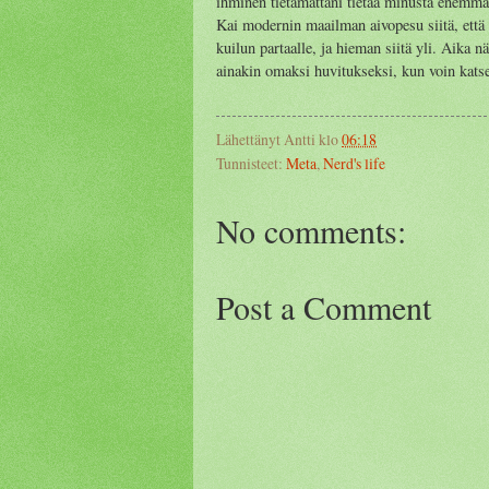
ihminen tietämättäni tietää minusta enemmä
Kai modernin maailman aivopesu siitä, että k
kuilun partaalle, ja hieman siitä yli. Aika nä
ainakin omaksi huvitukseksi, kun voin katse
Lähettänyt
Antti
klo
06:18
Tunnisteet:
Meta
,
Nerd's life
No comments:
Post a Comment