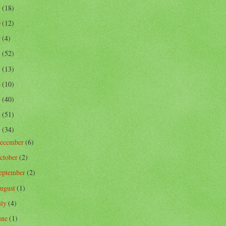
1
(18)
0
(12)
9
(4)
8
(52)
7
(13)
6
(10)
5
(40)
4
(51)
3
(34)
ecember
(6)
ctober
(2)
eptember
(2)
ugust
(1)
uly
(4)
une
(1)