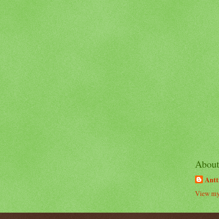
Abou
Antt
View my 