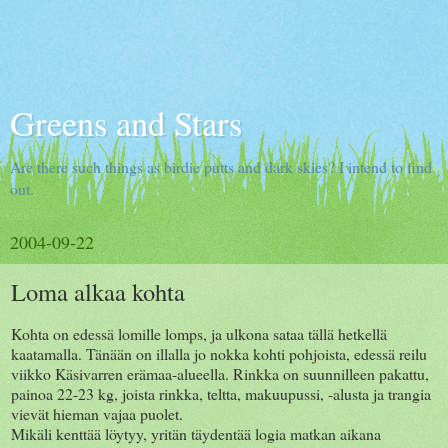
Greens and Stars
Are there such things as birdie putts and dark skies? I intend to find
out.
2004-09-22
Loma alkaa kohta
Kohta on edessä lomille lomps, ja ulkona sataa tällä hetkellä
kaatamalla. Tänään on illalla jo nokka kohti pohjoista, edessä reilu
viikko Käsivarren erämaa-alueella. Rinkka on suunnilleen pakattu,
painoa 22-23 kg, joista rinkka, teltta, makuupussi, -alusta ja trangia
vievät hieman vajaa puolet.
Mikäli kenttää löytyy, yritän täydentää logia matkan aikana