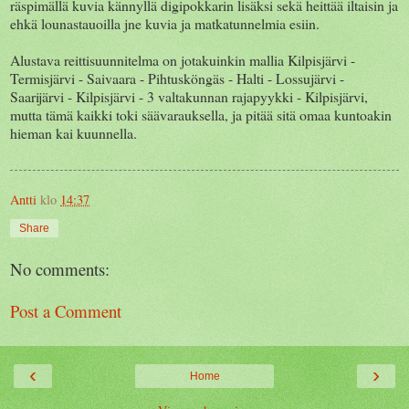
räspimällä kuvia kännyllä digipokkarin lisäksi sekä heittää iltaisin ja
ehkä lounastauoilla jne kuvia ja matkatunnelmia esiin.
Alustava reittisuunnitelma on jotakuinkin mallia Kilpisjärvi -
Termisjärvi - Saivaara - Pihtusköngäs - Halti - Lossujärvi -
Saarijärvi - Kilpisjärvi - 3 valtakunnan rajapyykki - Kilpisjärvi,
mutta tämä kaikki toki säävarauksella, ja pitää sitä omaa kuntoakin
hieman kai kuunnella.
Antti
klo
14:37
Share
No comments:
Post a Comment
‹
›
Home